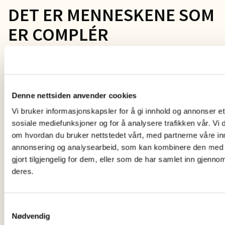
DET ER MENNESKENE SOM
ER COMPLÉR
Vi er høyt motiverte spesialister som spiller hverandre og
våre kunder gode!
Denne nettsiden anvender cookies
Med 25 høyt kvalifiserte kolleger kan vi levere solide
leveranser innenfor lønn, løpende regnskapsførsel,
Vi bruker informasjonskapsler for å gi innhold og annonser et 
årsoppgjør, ligningspapier, mm.
sosiale mediefunksjoner og for å analysere trafikken vår. Vi
om hvordan du bruker nettstedet vårt, med partnerne våre in
annonsering og analysearbeid, som kan kombinere den med 
Dette gjør vi gjennom å støtte hverandre med ulike spesial-
gjort tilgjengelig for dem, eller som de har samlet inn gjenno
kompetanser, slik at våre kunder får service i verdensklasse
deres.
på en rekke fagfelt.
Vi jobber tett med våre kunder, og i Complér har vi
Samtykkevalg
kompetanse på ulike bransjer. På denne måten har vi
Nødvendig
hverandre å spille på i stadig utvikling, og har mulighet til å