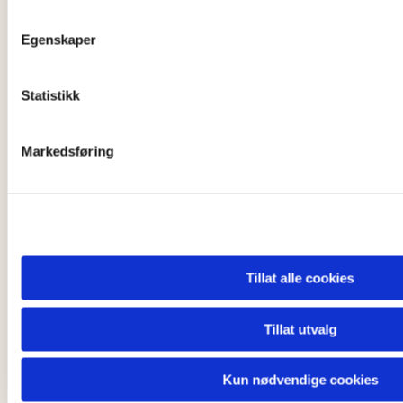
forstå kundens særskilte forretningsbehov.
Egenskaper
Det aller viktigste for oss er at våre medarbeidere trives
godt, og da vil dette merkes på leveranser fra Complér. Vi
Statistikk
leverer med høyt engasjement, og tar eierskap til at våre
kunder lykkes i sin drift.
Markedsføring
MEDLEM AV REGNSKAP NORGE
Regns
kap Norge er profesjons- og bransjeforeningen
for
Tillat alle cookies
autoriserte regnskapsførere
i
Norge.
Tillat utvalg
Kun nødvendige cookies